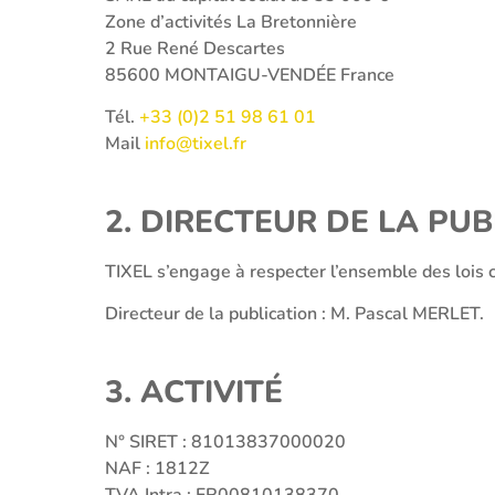
Zone d’activités La Bretonnière
2 Rue René Descartes
85600 MONTAIGU-VENDÉE France
Tél.
+33 (0)2 51 98 61 01
Mail
info@tixel.fr
2. DIRECTEUR DE LA PU
TIXEL s’engage à respecter l’ensemble des lois co
Directeur de la publication : M. Pascal MERLET.
3. ACTIVITÉ
N° SIRET : 81013837000020
NAF : 1812Z
TVA Intra : FR00810138370