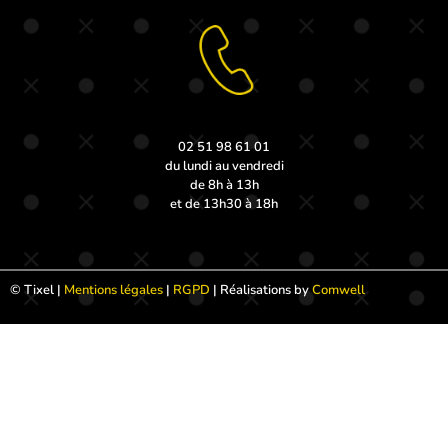
02 51 98 61 01
du lundi au vendredi
de 8h à 13h
et de 13h30 à 18h
© Tixel |
Mentions légales
|
RGPD
| Réalisations by
Comwell