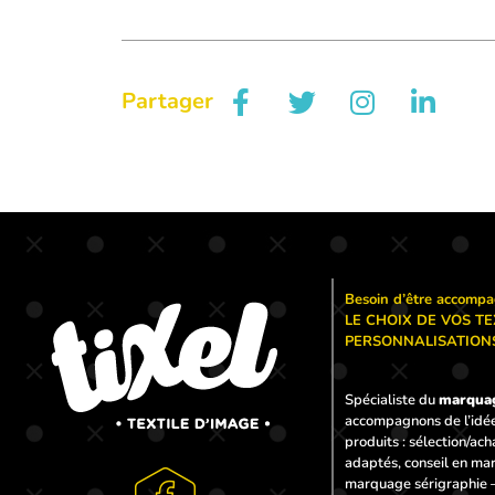
Partager
Besoin d’être accomp
LE CHOIX DE VOS TE
PERSONNALISATIONS
Spécialiste du
marquag
accompagnons de l’idée 
produits : sélection/ac
adaptés, conseil en ma
marquage sérigraphie –