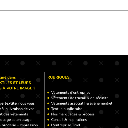
agné dans
RUBRIQUES
XTILES ET LEURS
 À VOTRE IMAGE ?
Vêtements d'entreprise
Vêtements de travail & de sécurité
e textile
, nous vous
Vêtements associatif & évènementiel
à la livraison de vos
Textile publicitaire
hat des vêtements
Nos marquages & process
rquage selon usage,
Conseil & inspirations
 broderie – Impression
L'entreprise Tixel